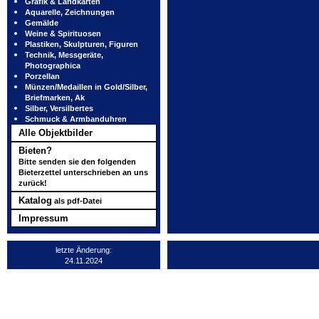
Grafik & Landkarten
Aquarelle, Zeichnungen
Gemälde
Weine & Spirituosen
Plastiken, Skulpturen, Figuren
Technik, Messgeräte,
Photographica
Porzellan
Münzen/Medaillen in Gold/Silber,
Briefmarken, Ak
Silber, Versilbertes
Schmuck & Armbanduhren
Alle Objektbilder
Bieten?
Bitte senden sie den folgenden
Bieterzettel unterschrieben an uns
zurück!
Katalog
als pdf-Datei
Impressum
letzte Änderung:
24.11.2024