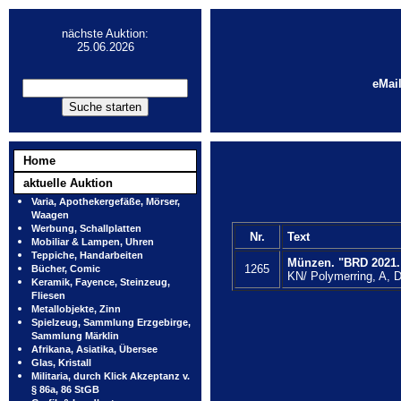
nächste Auktion:
25.06.2026
eMai
Home
aktuelle Auktion
Varia, Apothekergefäße, Mörser,
Waagen
Werbung, Schallplatten
Nr.
Text
Mobiliar & Lampen, Uhren
Teppiche, Handarbeiten
Münzen. "BRD 2021.
1265
Bücher, Comic
KN/ Polymerring, A, 
Keramik, Fayence, Steinzeug,
Fliesen
Metallobjekte, Zinn
Spielzeug, Sammlung Erzgebirge,
Sammlung Märklin
Afrikana, Asiatika, Übersee
Glas, Kristall
Militaria, durch Klick Akzeptanz v.
§ 86a, 86 StGB