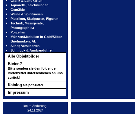
Grafik & Landkarten
Aquarelle, Zeichnungen
Gemälde
Weine & Spirituosen
Plastiken, Skulpturen, Figuren
Technik, Messgeräte,
Photographica
Porzellan
Münzen/Medaillen in Gold/Silber,
Briefmarken, Ak
Silber, Versilbertes
Schmuck & Armbanduhren
Alle Objektbilder
Bieten?
Bitte senden sie den folgenden
Bieterzettel unterschrieben an uns
zurück!
Katalog
als pdf-Datei
Impressum
letzte Änderung:
24.11.2024