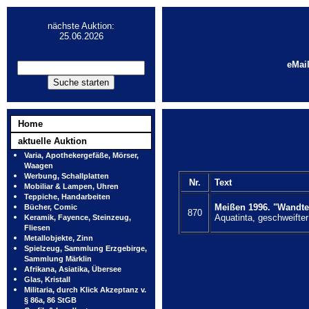
nächste Auktion:
25.06.2026
eMai
Home
aktuelle Auktion
Varia, Apothekergefäße, Mörser,
Waagen
Werbung, Schallplatten
Nr.
Text
Mobiliar & Lampen, Uhren
Teppiche, Handarbeiten
Meißen 1996. "Wandte
Bücher, Comic
870
Aquatinta, geschweifter
Keramik, Fayence, Steinzeug,
Fliesen
Metallobjekte, Zinn
Spielzeug, Sammlung Erzgebirge,
Sammlung Märklin
Afrikana, Asiatika, Übersee
Glas, Kristall
Militaria, durch Klick Akzeptanz v.
§ 86a, 86 StGB